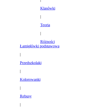
Klasówki
|
Teoria
|
Różności
Łamigłówki podstawowa
|
Przedszkolaki
|
Kolorowanki
|
Rebusy
|