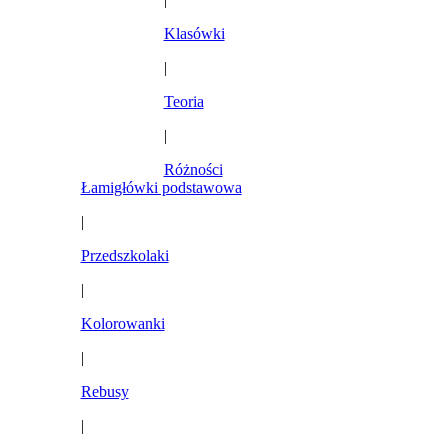
Klasówki
|
Teoria
|
Różności
Łamigłówki podstawowa
|
Przedszkolaki
|
Kolorowanki
|
Rebusy
|