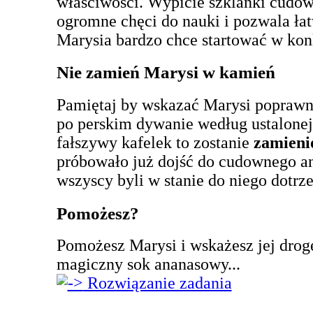
właściwości. Wypicie szklanki cudo
ogromne chęci do nauki i pozwala ł
Marysia bardzo chce startować w ko
Nie zamień Marysi w kamień
Pamiętaj by wskazać Marysi poprawną 
po perskim dywanie według ustalonej
fałszywy kafelek to zostanie
zamieni
próbowało już dojść do cudownego an
wszyscy byli w stanie do niego dotrze
Pomożesz?
Pomożesz Marysi i wskażesz jej drogę?
magiczny sok ananasowy...
Rozwiązanie zadania