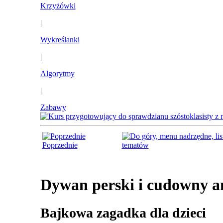
Krzyżówki
|
Wykreślanki
|
Algorytmy
|
Zabawy
Poprzednie
tematów
Dywan perski i cudowny a
Bajkowa zagadka dla dzieci