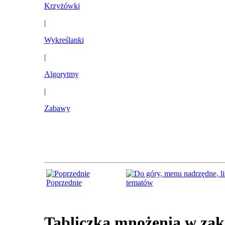
Krzyżówki
|
Wykreślanki
|
Algorytmy
|
Zabawy
Poprzednie
tematów
Tabliczka mnożenia w zakr