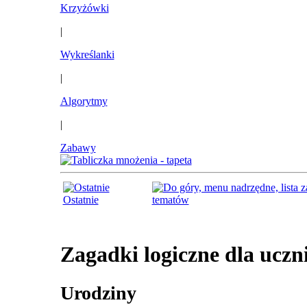
Krzyżówki
|
Wykreślanki
|
Algorytmy
|
Zabawy
Ostatnie
tematów
Zagadki logiczne dla ucz
Urodziny