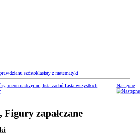
Lista wszystkich
Następne
w
, Figury zapałczane
ki