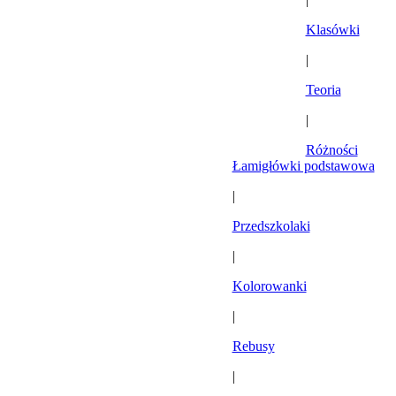
Klasówki
|
Teoria
|
Różności
Łamigłówki podstawowa
|
Przedszkolaki
|
Kolorowanki
|
Rebusy
|