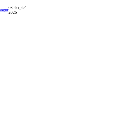
08 sierpień
ngur
2026